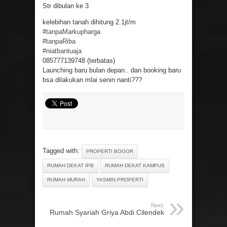
Str dibulan ke 3
kelebihan tanah dihitung 2.1jt/m
#
tanpaMarkupharga
#
tanpaRiba
#
niatbantuaja
085777139748 (terbatas)
Launching baru bulan depan.. dan booking baru
bsa dilakukan mlai senin nanti
?
??
Tagged with:
PROPERTI BOGOR
RUMAH DEKAT IPB
RUMAH DEKAT KAMPUS
RUMAH MURAH
YASMIN PROPERTI
Next:
Rumah Syariah Griya Abdi Cilendek