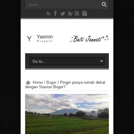
Home
/
Bogor
/
Pingin punya rumah dekat
dengan Stasiun Bogor?