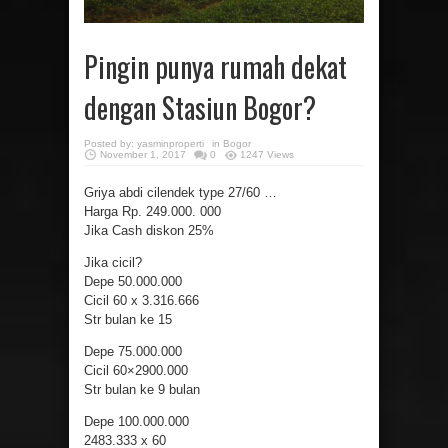
Pingin punya rumah dekat
dengan Stasiun Bogor?
Posted by:
yasminproperti
in
Bogor
November 1, 2017
0
1247 Views
Griya abdi cilendek type 27/60 …
Harga Rp. 249.000. 000
Jika Cash diskon 25%
Jika cicil?
Depe 50.000.000
Cicil 60 x 3.316.666
Str bulan ke 15
Depe 75.000.000
Cicil 60×2900.000
Str bulan ke 9 bulan
Depe 100.000.000
2483.333 x 60